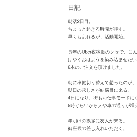
日記
朝活2日目。
ちょっと起きる時間が押す。
早くも乱れるが、活動開始。
長年の
Uber
夜稼働のクセで、こんば
はやくおはようを染み込ませたい
8本のご注文を頂けました。
朝に稼働切り替えて想ったのが、
朝日の眩しさが結構目に来る。
4日になり、街もお仕事モードに
8時ぐらいから人や車の通りが増
年明けの挨拶に友人が来る。
御座候の差し入れいただく。