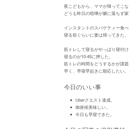
夜こどもから、ママが帰ってこな
どうも昨日の喧嘩が腑に落ちず家
インスタントのスパゲ
ティー
食べ
寝る前ぐらいに妻は帰ってきた。
筋トレして寝るがやっぱり寝付け
寝るのが10:45に押した。
筋トレの時間をどうするかが課題
早く、早寝早起きに順応したい。
今日のいい事
Uber
ク
エス
ト達成。
御座候美味しい。
今日も早寝できた。