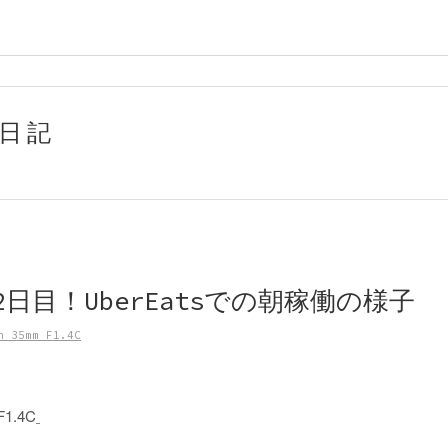
日記
朝活2日目！UberEatsでの朝稼働の様子
n 35mm F1.4C
F1.4C